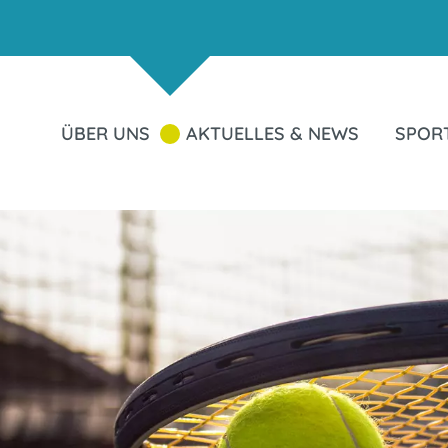
ÜBER UNS
AKTUELLES & NEWS
SPOR
Zum
Zum
Zum
Seiteninhalt
Hauptmenü
Infomenü